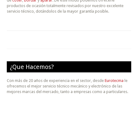
de
coser
,
bordar
y
aparar
. De este modo podemos ofrecerle
productos de ocasión totalmente revisados por nuestro excelente
servicio técnico, dotándolos de la mayor garantía posible.
¿Que Hacemos?
Con más de 20 años de experiencia en el sector, desde
Eurotecma
le
ofrecemos el mejor servicio técnico mecánico y electrónico de las
mejores marcas del mercado, tanto a empresas como a particulares.